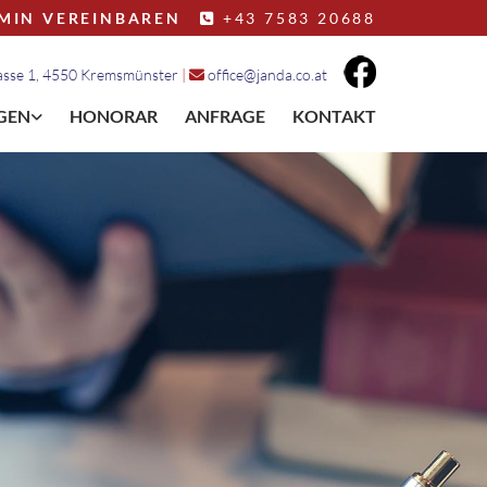
MIN VEREINBAREN
+43 7583 20688

sse 1, 4550 Kremsmünster
|
office@janda.co.at

GEN
HONORAR
ANFRAGE
KONTAKT