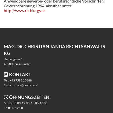
Anwendbare gewerbe- oder berufsrechtliche Vorschriften:
Gewerbeordnung 1994, abrufbar unter
http://www.ris.bka.gv.at
MAG. DR. CHRISTIAN JANDA RECHTSANWALTS
KG
Herrengasse 1
4550 Kremsmünster
KONTAKT

Tel.:
+43 7583 20688
E-Mail:
office@janda.co.at
ÖFFNUNGSZEITEN:

Mo-Do: 8:00-12:00, 13:00-17:00
Fr: 8:00-12:00